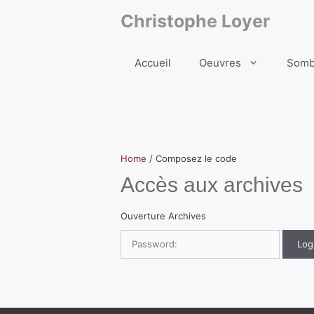
Aller
au
Christophe Loyer
contenu
Accueil
Oeuvres
Somb
Home
/ Composez le code
Accès aux archives
Ouverture Archives
Log