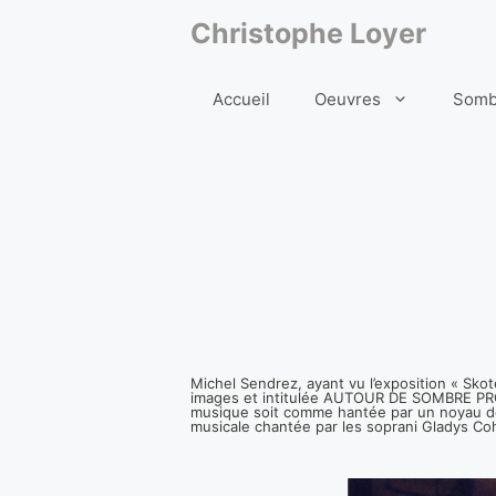
Aller
au
Christophe Loyer
contenu
Accueil
Oeuvres
Somb
Michel Sendrez, ayant vu l’exposition « Sko
images et intitulée AUTOUR DE SOMBRE PRO
musique soit comme hantée par un noyau de s
musicale chantée par les soprani Gladys Co