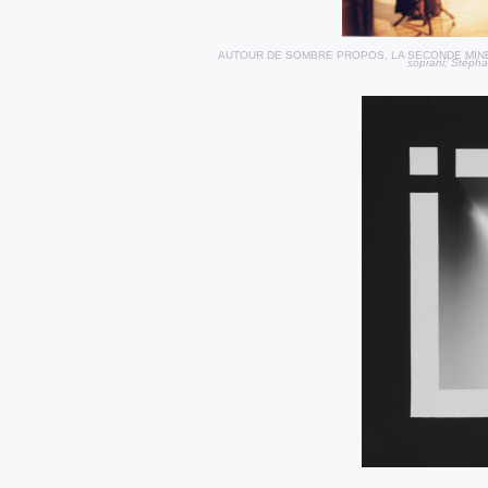
AUTOUR DE SOMBRE PROPOS, LA SECONDE MIN
soprani; Stépha