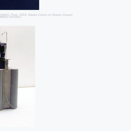
e l’ADAC, Paris, 2003; Gladys Cohen et Sharon Cooper
 Michel Sendrez
.