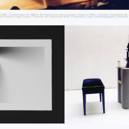
EURE,
Composition de Michel Sendrez pour deux soprani, harpe et flûte. Création Auditorium d
ne-France Léger harpe; Pierrette de Fauconval flûte; Christophe Loyer skoténographe; Direction