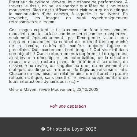
l’intérieur du cylindre, devenu leur espace de performance. À
travers le tissu, on ne les aperçoit qu’à l’état de silhouettes
mouvantes. Rien n’est suffisamment clair pour qu’on distingue
la manipulation d’une caméra, à laquelle ils se livrent. En
revanche, les images en sont synchroniquement
retransmises sur l’écran.
Ces images captent le tissu comme un fond incessamment
mouvant, dont la surface continue serait comme transpercée,
seulement épisodiquement, par l’émergence visuelle des
corps en mouvement au contact de l’objectif très rapproché
de la caméra, cadrés de manière toujours fugace et
parcellaire. Qui exactement tient l’engin ? Qui vise-t-il dans
son objectif ? Quels retournements s’opèrent ? Le regard est
ainsi invité à démultiplier ses potentialités, de la structure
circulaire à la structure plane, de l’intérieur à l’extérieur, du
dissimulé au révélé, du singulier au duel, du mouvement au
statique, du dirigé au retourné, de l’agis au retransmis, etc.
Chacune de ces mises en relation binaire mériterait sa propre
réflexion critique, sans omettre le niveau supplémentaire de
leurs interactions dynamiques. (…) »
Gérard Mayen, revue Mouvement, 23/10/2002
voir une captation
© Christophe Loyer 2026