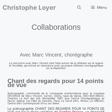
Aller
au
Christophe Loyer
Menu
contenu
Collaborations
Avec Marc Vincent, chorégraphe
La rencontre avec Marc Vincent s’est faite autour de la réflexion sur le regard
et l’invisible, qui entrait en résonance avec sa propre réflexion chorégraphique
sur la disparition.
Chant des regards pour 14 points
de vue
Scénographie, commande de la compagnie artefactdanse pour le tryptique
DÉVIANCE de Marc Vincent. Carton, néons, tapis de danse, 350x350x280cm.
Création La Nuit des Soli, Montpellier 1997, puis Centre Chorégraphique du
Havre; Galerie Les Filles du Calvaire, Paris; Le Carré d’Art, Nimes; Le CREDAC,
Centre d’Art Contemporain d’Ivry sur Seine.
La scénographie CHANT DES REGARDS POUR 14 POINTS DE
VUE est issue d’une variation de
Sombre Propos
, un dispositif