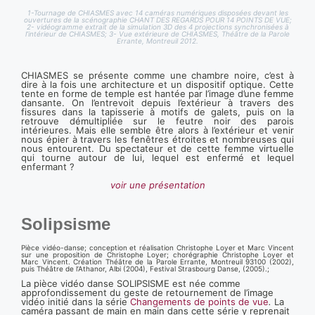
1-Tournage de CHIASMES avec 14 caméras numériques disposées devant les
ouvertures de la scénographie CHANT DES REGARDS POUR 14 POINTS DE VUE;
2- vidéogramme extrait de la simulation 3D des 4 projections synchronisées à
l’intérieur de CHIASMES; 3- Vue extérieure de CHIASMES, Théâtre de la Parole
Errante, Montreuil 2012.
CHIASMES se présente comme une chambre noire, c’est à
dire à la fois une architecture et un dispositif optique. Cette
tente en forme de temple est hantée par l’image d’une femme
dansante. On l’entrevoit depuis l’extérieur à travers des
fissures dans la tapisserie à motifs de galets, puis on la
retrouve démultipliée sur le feutre noir des parois
intérieures. Mais elle semble être alors à l’extérieur et venir
nous épier à travers les fenêtres étroites et nombreuses qui
nous entourent. Du spectateur et de cette femme virtuelle
qui tourne autour de lui, lequel est enfermé et lequel
enfermant ?
voir une présentation
Solipsisme
Pièce vidéo-danse; conception et réalisation Christophe Loyer et Marc Vincent
sur une proposition de Christophe Loyer; chorégraphie Christophe Loyer et
Marc Vincent. Création Théâtre de la Parole Errante, Montreuil 93100 (2002),
puis Théâtre de l’Athanor, Albi (2004), Festival Strasbourg Danse, (2005).;
La pièce vidéo danse SOLIPSISME est née comme
approfondissement du geste de retournement de l’image
vidéo initié dans la série
Changements de points de vue
.
La
caméra passant de main en main dans cette série y reprenait