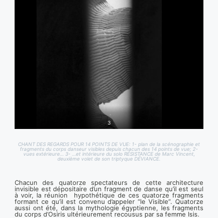
3
CHANT DES REGARDS POUR 14 POINTS DE VUE: 1- plan de la scénographie et
fragments du corps danseur visibles depuis chacun des 14 points de vue; 2-
vues extérieure… 3- …et intérieure du solo RÉSISTANCE de Marc Vincent,
deuxième volet de son triptyque DÉVIANCE.
Chacun des quatorze spectateurs de cette architecture
invisible est dépositaire d’un fragment de danse qu’il est seul
à voir, la réunion hypothétique de ces quatorze fragments
formant ce qu’il est convenu d’appeler “le Visible”. Quatorze
aussi ont été, dans la mythologie égyptienne, les fragments
du corps d’Osiris ultérieurement recousus par sa femme Isis.