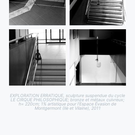
EXPLORATION ERRATIQUE, sculpture suspendue du cycle
LE CIRQUE PHILOSOPHIQUE; bronze et métaux cuivreux;
h= 220cm; 1% artistique pour l’Espace Évasion de
Montgermont (Ile et Vilaine), 2011