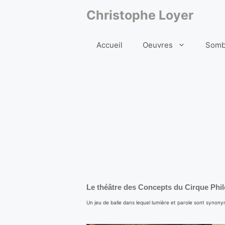
Aller
au
Christophe Loyer
contenu
Accueil
Oeuvres
Somb
Le théâtre des Concepts du Cirque Phi
Un jeu de balle dans lequel lumière et parole sont syn