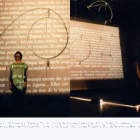
ion en Résidence à l’Espace Contemporain de Morsang sur Orge, 2002
.
Texte, sculptures et di
mes: Evelyne Moisson-Bonnevie; avec la participation de Fabienne Girault, Véronique Berthie