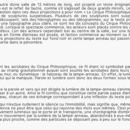
utre d’une salle de 12 mètres de long, est projeté un texte énigmatiq
st le reflet de l’autre, comme s’il s’agissait de deux grands miroirs. L
uestion dans ces deux projections a pour nom « Le Cirque Philosophique 
 de sculptures suspendues. Plusieurs de ces sculptures sont susp
découpent, tels des hiéroglyphes ou des idéogrammes, sur le texte pr
ne typographie plus claire, ce sont les dix concepts du Cirque Philo
té. Lorsque le spectacle commence, les acteurs sont placés contre les 
 d’eux. L’un des acteurs cependant est au centre de la salle, sur une 
pe en forme d’anneau est posée, et l’action commence au moment ou il
es projections du texte sur fond noir et cette lampe anneau qui passera
artie dans la pénombre.
liant les acrobates du Cirque Philosophique, ce fil étant ici symbolisé 
e au champ gravitationnel auquel sont soumis les acrobates dans leurs
e au mur, ou dynamique : le faisceau de la lampe-anneau. En effet, la 
celui qui la manipule. Parole et lumière sont donc les deux formes sous 
la parole et vers qui est dirigée la lumière de la
lampe-anneau s’anime 
asser à un autre. Ainsi le fil continu que constitue cette parole passe d
nneau, chacun de ces échange correspondant à une inflexion du texte p
 qui n’exclue nullement le silence ou l’immobilité, mais signifie que, mê
lence ne peut être que celui qui rayonne des mots eux-mêmes. C’est p
uvement lumineux qui le porte et le transporte, une chorégraphie d’omb
 en mouvement par la lumière de la lampe-anneau, abandonnés à eux-mê
 la plus proche, comme des particules se déposant peu à peu sur le fon