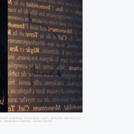
spositif scénique: Christophe Loyer; direction d’acteurs et
r, Geneviève Darivon, Cécile Cornet