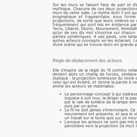
Sur les murs se faisant face de part et d’a
mythique. Chacune de ces deux projections e
murs de cette salle. Le mythe dont il est q
énigmatique et fragmentaire, sous forme
projections, de sorte que leurs ombres se 
fréquemment qui sont mis en évidence par u
Terre, Liberté, Destin, Mouvement, Immobili
qu’un de ces dix mot s’inscrive sur chacun
parties symétriques. A ses pieds, une lam
autres acteurs-concepts en les éclairant. L
d’une scène qui se trouve donc en grande p
Règle de déplacement des acteurs
Elle s’inspire de la règle du fil continu re
devient alors un champ de forces, similair
statique : la projection lumineuse du text
celui qui est éclairé, et donne la parole à 
anime les acteurs se matérialise.
Le personnage-concept à qui s’adresse 
loquace à son tour, la diriger et la p
par le raie de lumière de la lampe-a
puis par un autre.
Le fil ne doit jamais s’interrompre. Ce
mouvement est présente, et que le si
un travail sur le texte que sur ce mo
Lorsque les acteurs ne sont pas mis
pénombre vers la projection (le mur)