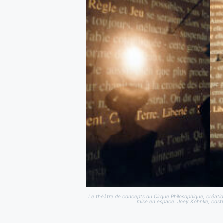
Le théâtre de concepts du Cirque Philosophique, créat
mise en espace: Joey Köhnke; costu