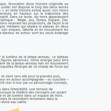
ue, l’évocation d’une histoire originelle ou
e public est disposé le long des deux autres
», et cette histoire existe aussi, non moins
endues en hauteur sur la trajectoire des
ojeté. Dans ce texte, dix mots apparaissent
sophique : Règle, Jeu, Temps, Espace, Ciel,
murs recevant les projections, de façon à ce
ligne médiane qui sépare le plateau en deux
 s’en empare, l’allume et en mouvement les
 d’acteur en acteur sont les seuls éclairage
par la lumière de la lampe-anneau. Le plateau
 figures aériennes. Cette énergie peut être
lumière de la lampe-anneau met en mouvement
lesquelles l’énergie de ce champ de force qui
et vient vers elle pour la prendre puis,
’acteur en acteur accompagnée – ou suscitée –
orté tour à tour par un personnage-concept,
me dans l’immobilité, une tension de
ourquoi le théâtre des concepts est autant
re et de lumière dans un espace de mots.
mes ils retombent lentement dans la
d d’une eau calme.