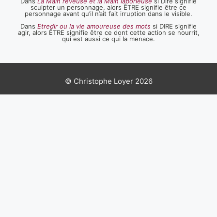
Dans
La Main rêveuse et la Main laborieuse
si Dire signifie
sculpter un personnage, alors ÊTRE signifie être ce
personnage avant qu’il n’ait fait irruption dans le visible.
Dans
Etredir ou la vie amoureuse des mots
si DIRE signifie
agir, alors ÊTRE signifie être ce dont cette action se nourrit,
qui est aussi ce qui la menace.
© Christophe Loyer 2026