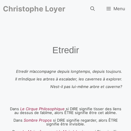
Aller
au
Christophe Loyer
Menu
contenu
Etredir
Etredir m’accompagne depuis longtemps, depuis toujours.
Il m’indique les arbres à escalader, les cavernes à explorer.
N’est-il pas lui-même arbre et caverne?
Dans
Le Cirque Philosophique
si DIRE signifie tisser des liens
au dessus de l’abîme, alors ÊTRE signifie être cet abîme.
Dans
Sombre Propos
si DIRE signifie regarder, alors ÊTRE
signifie être invisible.