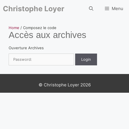
Aller
au
Christophe Loyer
Menu
contenu
Home
/ Composez le code
Accès aux archives
Ouverture Archives
Login
© Christophe Loyer 2026