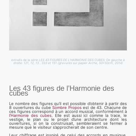
extraits de la
série LES 43 FIGURES DE L’HARMONIE DES CUBES;
De gauche à
droite: 121, 12, 13 , 333 et 151 (gravures sur papier Arche, 50x50cm, 2014)
Les 43 figures de l’Harmonie des
cubes
Le nombre des figures qu’il est possible d’obtenir à partir des
8 ouvertures du cube
Sombre Propos
est de 43. Chacune de
ces figures correspond à un accord musical, conformément à
l’Harmonie des cubes
. Elle est aussi ici comme la trace, le
vestige, le plan ou le projet d’une architecture dont les
ouvertures, si on la construisait, sembleraient se fermer à
mesure que le visiteur s’approcherait de son centre.
Leur chiffrage est inspiré de celui des accords en musique,