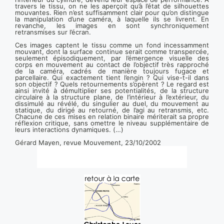
travers le tissu, on ne les aperçoit qu’à l’état de silhouettes
mouvantes. Rien n’est suffisamment clair pour qu’on distingue
la manipulation d’une caméra, à laquelle ils se livrent. En
revanche, les images en sont synchroniquement
retransmises sur l’écran.
Ces images captent le tissu comme un fond incessamment
mouvant, dont la surface continue serait comme transpercée,
seulement épisodiquement, par l’émergence visuelle des
corps en mouvement au contact de l’objectif très rapproché
de la caméra, cadrés de manière toujours fugace et
parcellaire. Qui exactement tient l’engin ? Qui vise-t-il dans
son objectif ? Quels retournements s’opèrent ? Le regard est
ainsi invité à démultiplier ses potentialités, de la structure
circulaire à la structure plane, de l’intérieur à l’extérieur, du
dissimulé au révélé, du singulier au duel, du mouvement au
statique, du dirigé au retourné, de l’agi au retransmis, etc.
Chacune de ces mises en relation binaire mériterait sa propre
réflexion critique, sans omettre le niveau supplémentaire de
leurs interactions dynamiques. (…)
Gérard Mayen, revue Mouvement, 23/10/2002