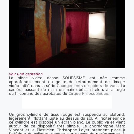
voir une captation
La pièce vidéo danse SOLIPSISME est née comme
approfondissement du geste de retournement de l’image
vidéo initié dans la série
Changements de points de vue
.
L
a
caméra passant de main en main obéissait alors à la règle
du fil continu des acrobates du
Cirque Philosophique
.
Un gros cylindre de tissu rouge est suspendu au plafond,
légèrement flottant juste au dessus du sol. À l’extérieur de
ce cylindre est disposé un écran blanc. Le public va et vient
autour de ce dispositif très simple. Le chorégraphe Marc
Vincent et le Plasticien Christophe Loyer prennent place à
l’intérieur du cylindre, devenu leur espace de performance. À