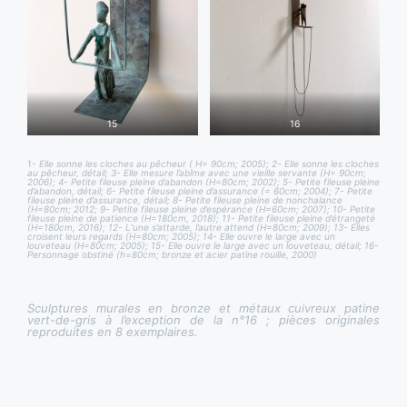
15
16
1-
Elle sonne les cloches au pêcheur ( H= 90cm; 2005); 2- Elle sonne les cloches
au pêcheur, détail; 3- Elle mesure l’abîme avec une vieille servante (H= 90cm;
2006); 4- Petite fileuse pleine d’abandon (H=80cm; 2002); 5- Petite fileuse pleine
d’abandon, détail; 6- Petite fileuse pleine d’assurance (= 60cm; 2004); 7- Petite
fileuse pleine d’assurance, détail; 8- Petite fileuse pleine de nonchalance
(H=80cm; 2012; 9- Petite fileuse pleine d’espérance (H=60cm; 2007); 10- Petite
fileuse pleine de patience (H=180cm, 2018); 11- Petite fileuse pleine d’étrangeté
(H=180cm, 2016); 12- L’une s’attarde, l’autre attend (H=80cm; 2009); 13- Elles
croisent leurs regards (H=80cm; 2005); 14- Elle ouvre le large avec un
louveteau (H=80cm; 2005); 15- Elle ouvre le large avec un louveteau, détail; 16-
Personnage obstiné (h=80cm; bronze et acier patine rouille, 2000)
Sculptures murales en bronze et métaux cuivreux patine
vert-de-gris à l’exception de la n°16 ; pièces originales
reproduites en 8 exemplaires.