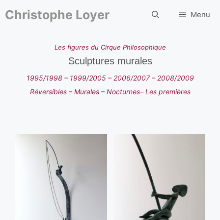
Aller
au
Christophe Loyer
Menu
contenu
Les
figures
du Cirque Philosophique
Sculptures murales
1995/1998
–
1999/2005
–
2006/2007
–
2008/2009
Réversibles
–
Murales
–
Nocturnes
–
Les premières