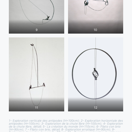
9
10
11
12
1- Exploration verticale des antipodes (H=100cm); 2- Exploration horizontale des
antipodes (H=100cm); 3- Exploration de la chute libre (H=100cm); 4- Exploration
de la chute libre, détail; 5- La création du monde (H=110cm); 6- Filato con brio
(H=90cm); 7 – Filato con brio, détail; 8- Exploration erratique (H=90cm); 9-